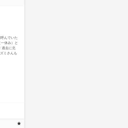
去２回呼んでいた
（一休み）と
！過去に北
イズミさんも