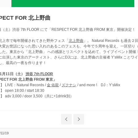
PECT FOR 北上野曲
日（土）渋谷 7th FLOOR にて「RESPECT FOR 北上野曲 FROM 東京」開催決定！
北上市で毎年開催されてきた野外フェス「
北上野曲
」。 Natural Records も過
大変お世話になった思い入れのあるこのフェスも、今年で５周年を迎え、一区切り
した。東京から「北上野曲」 への感謝とリスペクトを込めて、ライブイベント開催
に出演した東京のアーティスト、さらにDJには、北上野曲の主催者 Y’sMix ことワ
し、最高の一夜を作ります！
年1月11日（土）
渋谷 7th FLOOR
PECT FOR 北上野曲 FROM 東京」
 LIVE：Natural Records /
金 佑龍
/
ズクナシ
/ and more ! DJ：Y’sMix
 open 18:00 / start 18:30
 adv 3,000 / door 3,500（共に+1drink別）
/11/19