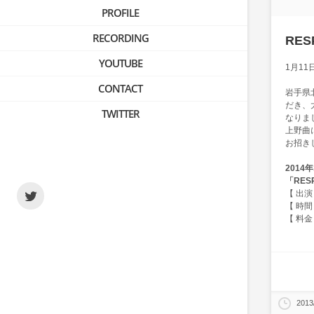
PROFILE
RECORDING
RES
YOUTUBE
1月11
CONTACT
岩手県
だき、
TWITTER
なりま
上野曲
お招き
2014
「RES
【 出演 】
【 時間 】
【 料金 】
2013