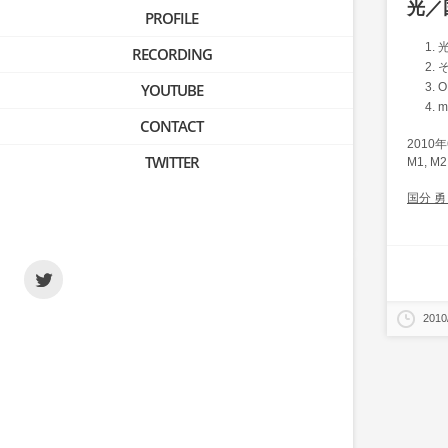
光／
PROFILE
RECORDING
YOUTUBE
O
m
CONTACT
2010
TWITTER
M1, 
国分 勇 
2010