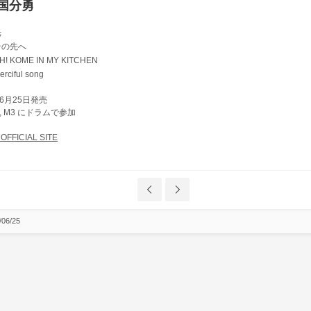
国分勇
光
その先へ
H! KOME IN MY KITCHEN
erciful song
年6月25日発売
M2, M3 にドラムで参加
OFFICIAL SITE
/06/25