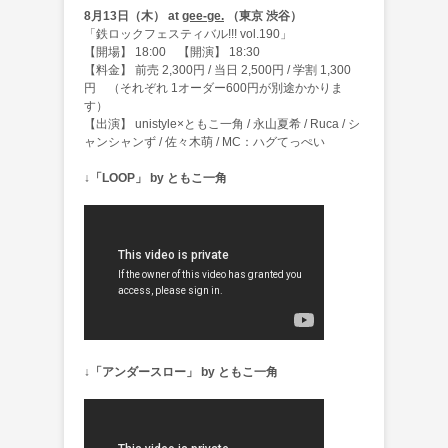
8月13日（木） at
gee-ge.
（東京 渋谷）
「鉄ロックフェスティバル!!! vol.190」
【開場】 18:00 【開演】 18:30
【料金】 前売 2,300円 / 当日 2,500円 / 学割 1,300
円 （それぞれ 1オーダー600円が別途かかりま
す）
【出演】 unistyle×ともこ一角 / 永山夏希 / Ruca / シ
ャンシャンず / 佐々木萌 / MC：ハグてっぺい
↓「
LOOP」 by ともこ一角
↓「
アンダースロー」 by ともこ一角