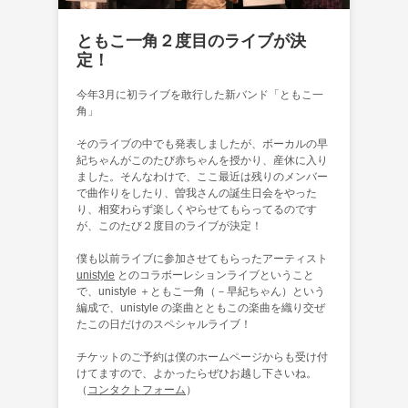
ともこ一角２度目のライブが決
定！
今年3月に初ライブを敢行した新バンド「ともこ一
角」
そのライブの中でも発表しましたが、ボーカルの早
紀ちゃんがこのたび赤ちゃんを授かり、産休に入り
ました。そんなわけで、ここ最近は残りのメンバー
で曲作りをしたり、曽我さんの誕生日会をやった
り、相変わらず楽しくやらせてもらってるのです
が、このたび２度目のライブが決定！
僕も以前ライブに参加させてもらったアーティスト
unistyle
とのコラボーレションライブということ
で、unistyle ＋ともこ一角（－早紀ちゃん）という
編成で、unistyle の楽曲とともこの楽曲を織り交ぜ
たこの日だけのスペシャルライブ！
チケットのご予約は僕のホームページからも受け付
けてますので、よかったらぜひお越し下さいね。
（
コンタクトフォーム
）