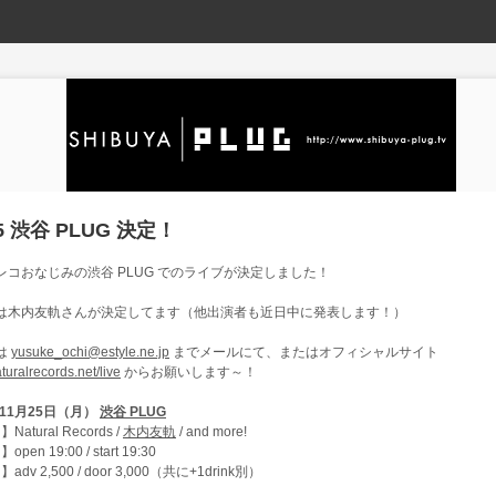
25 渋谷 PLUG 決定！
レコおなじみの渋谷 PLUG でのライブが決定しました！
は木内友軌さんが決定してます（他出演者も近日中に発表します！）
は
yusuke_ochi@estyle.ne.jp
までメールにて、またはオフィシャルサイト
aturalrecords.net/live
からお願いします～！
年11月25日（月）
渋谷 PLUG
Natural Records /
木内友軌
/ and more!
open 19:00 / start 19:30
】adv 2,500 / door 3,000（共に+1drink別）