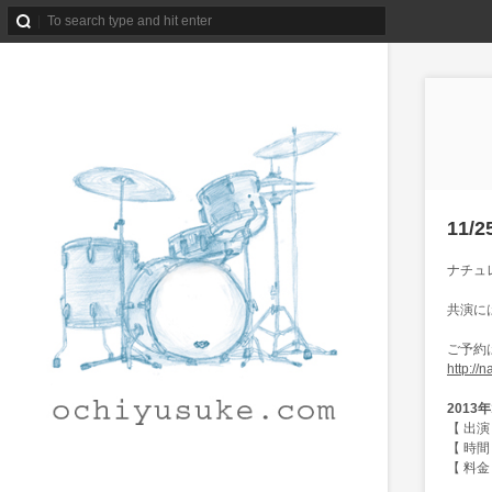
11/
ナチュ
共演に
ご予約
http://n
2013
【 出演 】
【 時間 】
【 料金 