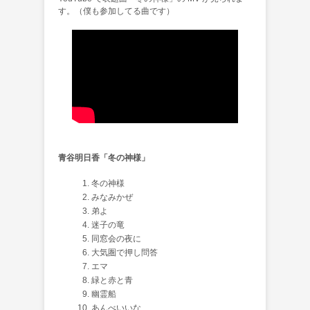
す。（僕も参加してる曲です）
青谷明日香「冬の神様」
冬の神様
みなみかぜ
弟よ
迷子の竜
同窓会の夜に
大気圏で押し問答
エマ
緑と赤と青
幽霊船
あんべいいな