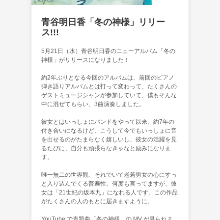
青谷明日香「冬の神様」リリー
ス!!!
5月21日（水）青谷明日香のニューアルバム「冬の
神様」がリリースになりました！
約2年ぶりとなる今回のアルバムは、前回のピアノ
弾き語りアルバムとは打って変わって、たくさんの
ゲストミュージシャンが参加していて、僕もそんな
中に混ぜてもらい、3曲演奏しました。
彼女とはいっしょにバンドをやって以来、約7年の
付き合いになるけど、こうして今でもいっしょに音
を出せるのがたまらなく嬉しいし、彼女の活躍を見
るたびに、自分も頑張らなきゃなと励みになりま
す。
唯一無二の世界観、それでいて老若男女の心にすっ
と入り込んでくる普遍性。何度も言ってますが、彼
女は「21世紀の坂本九」になれる人です。この作品
がたくさんの人のもとに届きますように。
YouTube で表題曲「冬の神様」の MV が見られま