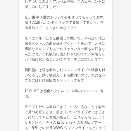
してついに迎えたアルバム発売。この日をホントに
楽しみにしてました。
全11曲中10曲にドラムで参加させてもらってます。
残りの1曲もハンドクラップで参加してるから、全
曲参加ってことでよいかな？？？
久々にアルバムを全曲通して聞いて、やっぱり僕は
感傷ベクトルの曲が好きだなぁ～と改めて。ときに
複雑なアレンジもあったりそういう一面も大好きな
んだけど、それ以前に曲が好きなのです。素晴らし
い作品に携わることができて、本当に嬉しいです。
初回盤には僕も参加したワンマンライブの映像も付
いてるし、動く歌詞カードも面白いので、気になっ
てる方はぜひ初回盤をゲットしてみて！
10月18日は感傷ベクトルで、大塚の Hearts+ に出
演。
ライブもだいぶ重ねてきて、いろいろなことを改め
て見つめ直すとき。前よりいいいライブができるよ
うになってきた実感があるし、これからもっとよく
なると思う。今月の la la larks との東名阪ツアー
も、年明けの渋谷 WWW ワンマンライブもとにかく