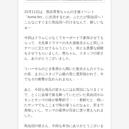
10月11日は、熊谷育美ちゃんの主催イベント
「kuma-fes」に出演するため、ふたたび気仙沼へ！
こんなにすぐまた気仙沼へ行けるなんて、嬉しいな
ぁ～
今回はドラムじゃなくてキーボードで参加させても
らって、大先輩ドラマーの大久保敦夫さんと同じス
テージに立たせてもらうという、何とも貴重な経験
をさせてもらいました。熊ちゃん、スタッフの皆さ
ん、ありがとうございました。
リハーサルのとき客席から聞いた敦夫さんのドラム
の音、まさにスタジアム級の音に度肝抜かれて、今
でもその衝撃が忘れられません・・・
あと、今回も地元の皆さんにはお世話になりまくり
で、とくに会場で振る舞っていただいた気仙沼ホル
モンとサンマの味が衝撃的で・・・新鮮だと、焼い
たサンマでもここまで味が違うんだなぁと。肝まで
美味しいし。サンマの基準が完全に塗り替えられま
した。
気仙沼の皆さん、今回も本当にありがとうございま