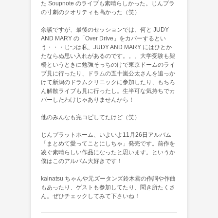
た Soupnote のライブも素晴らしかった。じんプラ
の寸劇のクオリティも高かった（笑）
余談ですが、最後のセッションでは、何と JUDY
AND MARY の「Over Drive」をカバーするとい
う・・・じつは私、JUDY AND MARY にはひとか
たならぬ思い入れがあるのです。。。大学受験も架
橋というときに勉強そっちのけで東京ドームのライ
ブ見に行ったり、ドラムの五十嵐公太さんを追っか
けて新潟のドラムクリニックに参加したり、もちろ
ん解散ライブも見に行ったし。生半可な気持ちでカ
バーしたわけじゃありませんから！
他のみんなも完コピしてたけど（笑）
じんプラットホーム、いよいよ11月26日アルバム
「まとめて愛ってことにしちゃ」発売です。前作を
凌ぐ素晴らしい作品になったと思います。というか
僕はこのアルバム大好きです！
kainatsu ちゃんや元ズータンズ鈴木君の作詞や作曲
もあったり、ゲストも参加してたり、聞き所たくさ
ん。ぜひチェックしてみて下さいね！