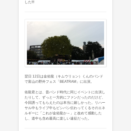
した!!!
翌日 12日は金佑龍（キムウリョン）くんのバンド
で富山の野外フェス「BEATRAM」に出演。
佑龍君とは、昔バンド時代に同じイベントに出演し
たりして、ずっと一方的にファンだったのだけど、
今回誘ってもらえたのは本当に嬉しかった。リハー
サル中もライブ中もビシバシ伝わってくるそのエネ
ルギーに「これが金佑龍か～」と改めて感動した
し、道中も含め最高に楽しい遠征だった。