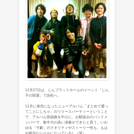
12月27日は、じんプラットホームのイベント「じん
子の部屋」で浜松へ。
11月に発売になったニューアルバム「まとめて愛っ
てことにしちゃ」のリリースパーティーということ
で、アルバム収録曲を中心に、お馴染みのバンドメ
ンバーで、集中力の高い演奏ができたと思う。いわ
ゆる「寸劇」のクオリティやストーリー性も、もは
や相当なレベルになっているし（笑）