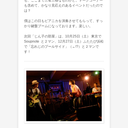
も、ここまで三者三様なものかと。トークコーナー
も含めて、かなり見応えのあるイベントだったので
は？
僕はこの日もピアニカを演奏させてもらって、すっ
かり鍵盤ブームになっております。楽しい。
次回「じん子の部屋」は、10月25日（土） 東京で
Soupnote と２マン、12月27日（土）ふたたび浜松
で「忘れじのプールサイド」（←!?）と２マンで
す！