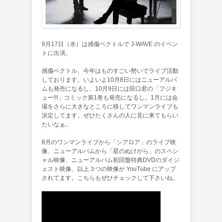
9月17日（水）は感傷ベクトルで J-WAVE のイベン
トに出演。
感傷ベクトル、今年はものすごい勢いでライブ活動
しております。いよいよ10月8日にはニューアルバ
ムも発売になるし、10月9日には田口君の「フジキ
ュー!!!」コミック第1巻も発売になるし。1月には会
場をさらに大きなところに移してワンマンライブも
決定してます。ぜひたくさんの人に見に来てもらい
たいなぁ。
8月のワンマンライブから「シアロア」のライブ映
像、ニューアルバムから「星のぬけがら」のスペシ
ャル映像、ニューアルバム初回盤特典DVDのダイジ
ェスト映像、以上３つの映像が YouTube にアップ
されてます。こちらもぜひチェックして下さいね。