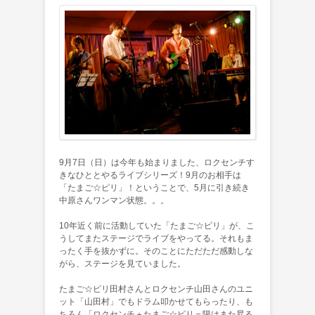
9月7日（日）は今年も始まりました、ロクセンチす
きなひととやるライブシリーズ！9月のお相手は
「たまご☆ピリ」！ということで、5月に引き続き
中原さんワンマン状態。。。
10年近く前に活動していた「たまご☆ピリ」が、こ
うしてまたステージでライブをやってる。それもま
ったく手を抜かずに。そのことにただただ感動しな
がら、ステージを見ていました。
たまご☆ピリ田村さんとロクセンチ山田さんのユニ
ット「山田村」でもドラム叩かせてもらったり、も
ちろん「ロクセンチ＋たまご☆ピリ＝陽はまた昇る