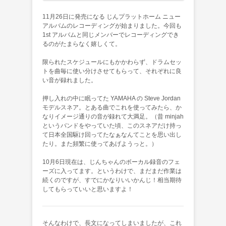
11月26日に発売になる じんプラットホーム ニュー
アルバムのレコーディングが始まりました。今回も
1st アルバムと同じメンバーでレコーディングでき
るのがたまらなく嬉しくて。
限られたスケジュールにもかかわらず、ドラムセッ
トを曲毎に使い分けさせてもらって、それぞれに良
い音が録れました。
押し入れの中に眠ってた YAMAHA の Steve Jordan
モデルスネア。とある曲でこれを使ってみたら、か
なりイメージ通りの音が録れて大満足。（昔 minjah
というバンドをやっていた頃、このスネアだけ持っ
て日本全国駆け回ってたなぁなんてことを思い出し
たり。また頻繁に使ってあげようっと。）
10月6日現在は、じんちゃんのボーカル録音のフェ
ーズに入ってます。というわけで、まだまだ作業は
続くのですが、すでにかなりいいかんじ！相当期待
してもらっていいと思いますよ！
そんなわけで、長文になってしまいましたが、これ