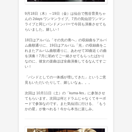
9月18日（木）～19日（金）は仙台で熊谷育美ちゃ
んの 2days ワンマンライブ。7月の気仙沼ワンマン
ライブと同じバンドメンバーで今回も演奏させても
らいました。嬉しい！
18日はアルバム「その先の青へ」の収録曲をアルバ
ム曲順通りに、19日はアルバム「光」の収録曲をこ
れまたアルバム曲順通りに、あわせて30曲近くの曲
を演奏！7月に初めてご一緒させてもらったばかり
なのに、彼女の楽曲ほぼ全曲演奏してるなんてすご
い！
「バンドとしての一体感が増してきた」というご意
見もいただいたりして、嬉しいなぁ。。。
次回は 10月11日（土）の「kuma-fes」に参加させ
てもらいます。次回は何とドラムじゃなくてキーボ
ードで参加なのです。また気仙沼に行ける、「もう
かの星」が食べれる！今から本当に楽しみ。