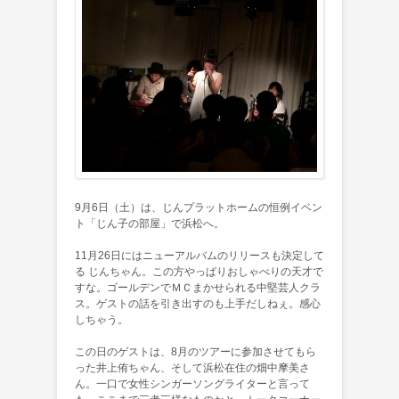
9月6日（土）は、じんプラットホームの恒例イベン
ト「じん子の部屋」で浜松へ。
11月26日にはニューアルバムのリリースも決定して
る じんちゃん。この方やっぱりおしゃべりの天才で
すな。ゴールデンでＭＣまかせられる中堅芸人クラ
ス。ゲストの話を引き出すのも上手だしねぇ。感心
しちゃう。
この日のゲストは、8月のツアーに参加させてもら
った井上侑ちゃん、そして浜松在住の畑中摩美さ
ん。一口で女性シンガーソングライターと言って