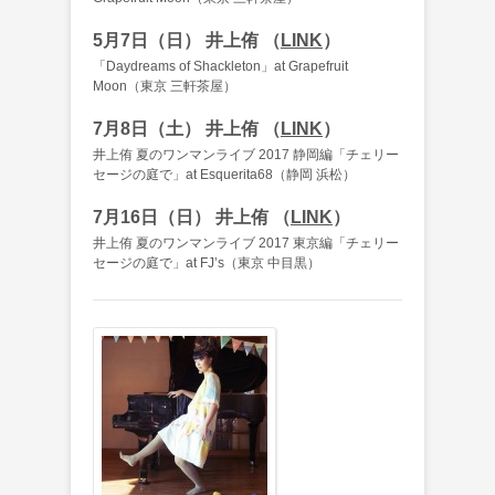
5月7日（日） 井上侑 （
LINK
）
「Daydreams of Shackleton」at Grapefruit
Moon（東京 三軒茶屋）
7月8日（土） 井上侑 （
LINK
）
井上侑 夏のワンマンライブ 2017 静岡編「チェリー
セージの庭で」at Esquerita68（静岡 浜松）
7月16日（日） 井上侑 （
LINK
）
井上侑 夏のワンマンライブ 2017 東京編「チェリー
セージの庭で」at FJ’s（東京 中目黒）