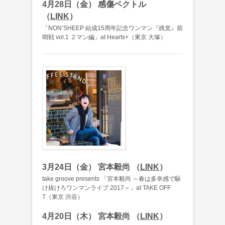
4月28日（金） 感傷ベクトル
（
LINK
）
「NON’SHEEP 結成15周年記念ワンマン『残党』前
哨戦 vol.1 ２マン編」at Hearts+（東京 大塚）
3月24日（金） 宮本毅尚 （
LINK
）
take groove presents 「宮本毅尚 ～春は多幸感で駆
け抜けろワンマンライブ 2017～」at TAKE OFF
7（東京 渋谷）
4月20日（木） 宮本毅尚 （
LINK
）