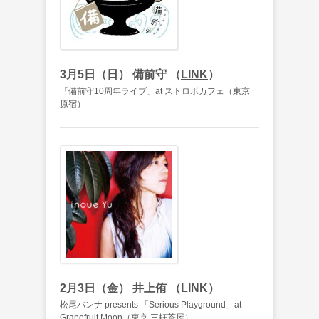
3月5日（日） 備前守 （
LINK
）
「備前守10周年ライブ」at ストロボカフェ（東京
原宿）
2月3日（金） 井上侑 （
LINK
）
松尾バンナ presents 「Serious Playground」at
Grapefruit Moon（東京 三軒茶屋）