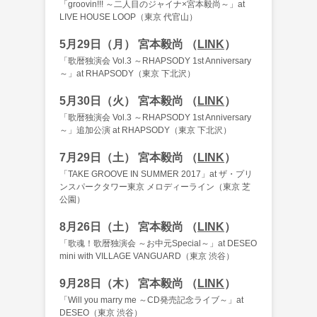
「groovin!!! ～二人目のジャイナ×宮本毅尚～」at
LIVE HOUSE LOOP（東京 代官山）
5月29日（月） 宮本毅尚 （
LINK
）
「歌暦独演会 Vol.3 ～RHAPSODY 1st Anniversary
～」at RHAPSODY（東京 下北沢）
5月30日（火） 宮本毅尚 （
LINK
）
「歌暦独演会 Vol.3 ～RHAPSODY 1st Anniversary
～」追加公演 at RHAPSODY（東京 下北沢）
7月29日（土） 宮本毅尚 （
LINK
）
「TAKE GROOVE IN SUMMER 2017」at ザ・プリ
ンスパークタワー東京 メロディーライン（東京 芝
公園）
8月26日（土） 宮本毅尚 （
LINK
）
「歌魂！歌暦独演会 ～お中元Special～」at DESEO
mini with VILLAGE VANGUARD（東京 渋谷）
9月28日（木） 宮本毅尚 （
LINK
）
「Will you marry me ～CD発売記念ライブ～」at
DESEO（東京 渋谷）