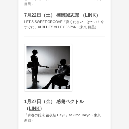
目黒）
7月22日（土） 楠瀬誠志郎 （
LINK
）
LET’S SWEET GROOVE「夏ください！は〜い！今
すぐに」at BLUES ALLEY JAPAN（東京 目黒）
1月27日（金） 感傷ベクトル
（
LINK
）
「青春の始末 後夜祭 Day3」at Zirco Tokyo（東京
新宿）