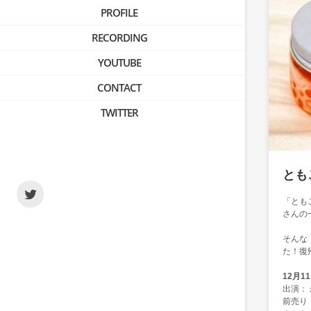
PROFILE
RECORDING
YOUTUBE
CONTACT
TWITTER
とも
「とも
さんの
そんな
た！復
12月11
出演： か
前売り：