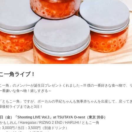
こ一角ライブ！
こ一角」のメンバーが誕生日プレゼントくれました～!!! 僕の一番好きな食べ物で、
一番嫌いな食べ物！嬉しすぎる～
「ともこ一角」ですが、ボーカルの早紀ちゃんも無事赤ちゃんを出産して、戻って
帰後初ライブまであと3日！
日（金）「Shooting LIVE Vol.3」at TSUTAYA O-nest（東京 渋谷）
もしれん / Haregalas / RIZING 2 END / HARUHI / ともこ一角
3,000円 / 当日：3,500円（別途ドリンク）