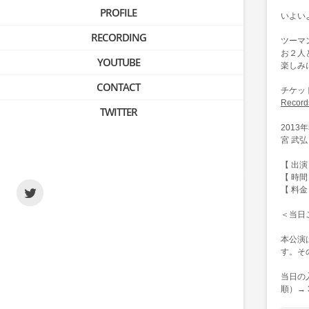
PROFILE
いよいよ
RECORDING
ツーマ
お２人
YOUTUBE
楽しみ
CONTACT
チケッ
Reco
TWITTER
2013
宮 武弘（
【 出演 
【 時間 】
【 料金 】
＜当日
本公演
す。そ
当日の
順）→