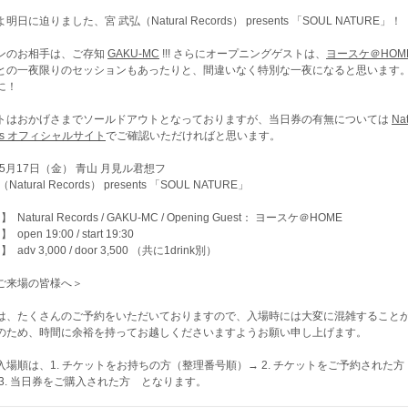
明日に迫りました、宮 武弘（Natural Records） presents 「SOUL NATURE」！
ンのお相手は、ご存知
GAKU-MC
!!! さらにオープニングゲストは、
ヨースケ＠HOM
との一夜限りのセッションもあったりと、間違いなく特別な一夜になると思います
に！
トはおかげさまでソールドアウトとなっておりますが、当日券の有無については
Nat
rds オフィシャルサイト
でご確認いただければと思います。
年5月17日（金） 青山 月見ル君想フ
Natural Records） presents 「SOUL NATURE」
】 Natural Records / GAKU-MC / Opening Guest： ヨースケ＠HOME
 open 19:00 / start 19:30
 adv 3,000 / door 3,500 （共に1drink別）
ご来場の皆様へ＞
は、たくさんのご予約をいただいておりますので、入場時には大変に混雑すること
のため、時間に余裕を持ってお越しくださいますようお願い申し上げます。
入場順は、1. チケットをお持ちの方（整理番号順）→ 2. チケットをご予約された
 3. 当日券をご購入された方 となります。