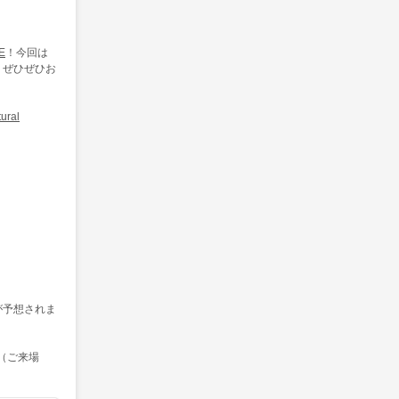
E
！今回は
。ぜひぜひお
ural
が予想されま
方（ご来場