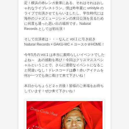
定！横浜の赤レンガ倉庫にある、それはそれはおし
ゃれなライブレストラン。僕は昨年夏に unistyle の
ライブで出演させてもらいましたし、学生時代には
海外のジャズミュージシャンの来日公演を見るため
に何度も通った思い出の場所です。Natural
Records としては初出演！
そして出演者は・・・なんと vol.1 に引き続き
Natural Records × GAKU-MC × ヨースケ＠HOME！
今年5月の vol.1 は本当に素晴らしいイベントでした
よね～ あの感動を再び！今回はクリスマススペシ
ャルということで、さらに濃密なイベントになるこ
と間違いなし！ドレスコードは
赤
！赤いアイテムを
何か一つでも身に着けて来て下さいね！
本日からちょうど２ヶ月後！皆様のご来場をお待ち
しています！ぜひ来て下さいね！