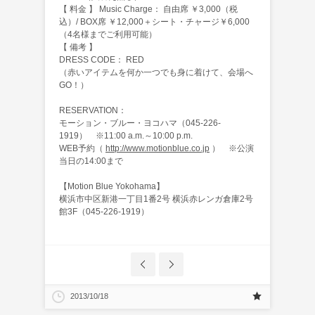
【 料金 】 Music Charge： 自由席 ￥3,000（税
込）/ BOX席 ￥12,000＋シート・チャージ￥6,000
（4名様までご利用可能）
【 備考 】
DRESS CODE： RED
（赤いアイテムを何か一つでも身に着けて、会場へ
GO！）
RESERVATION：
モーション・ブルー・ヨコハマ（045-226-
1919） ※11:00 a.m.～10:00 p.m.
WEB予約（
http://www.motionblue.co.jp
） ※公演
当日の14:00まで
【Motion Blue Yokohama】
横浜市中区新港一丁目1番2号 横浜赤レンガ倉庫2号
館3F（045-226-1919）
2013/10/18